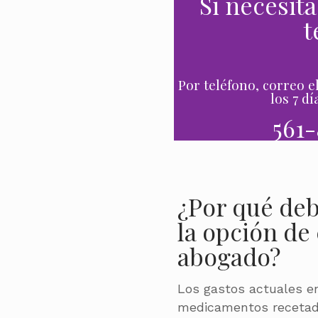
Si necesit
t
Por teléfono, correo el
los 7 d
561-
¿Por qué deb
la opción de
abogado?
Los gastos actuales e
medicamentos recetado