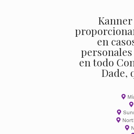
Kanner 
proporciona
en caso
personales 
en todo Co
Dade, 
Mi
Sunn
Nort
N