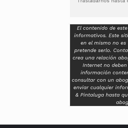
Trasladarnos hasta 
El contenido de este
informativos. Este si
en el mismo no es 
pretende serlo. Cont
crea una relación abo
Internet no deben
información conten
consultar con un abog
enviar cualquier info
& Pintaluga hasta qu
abog