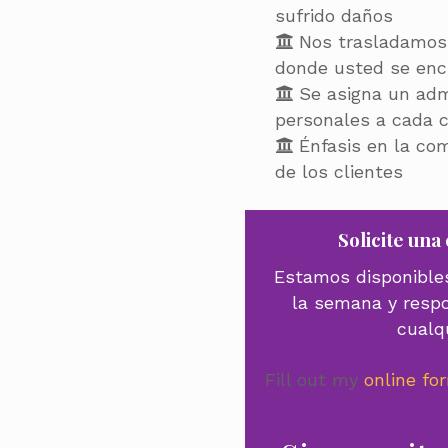
sufrido daños
Nos trasladamos 
donde usted se enc
Se asigna un adm
personales a cada c
Énfasis en la co
de los clientes
Solicite un
Estamos disponibles
la semana y resp
cualq
Fill out my
online fo