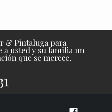
APRENDE MÁS >
>
er & Pintaluga para
 a usted y su familia un
ación que se merece.
31