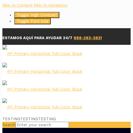
Skip to Content
Skip to navigation
Toggle High Contrast
Toggle Font size
ESTAMOS AQUÍ PARA AYUDAR 24/7
888-283-3831
TESTINGTESTINGTESTING
Search