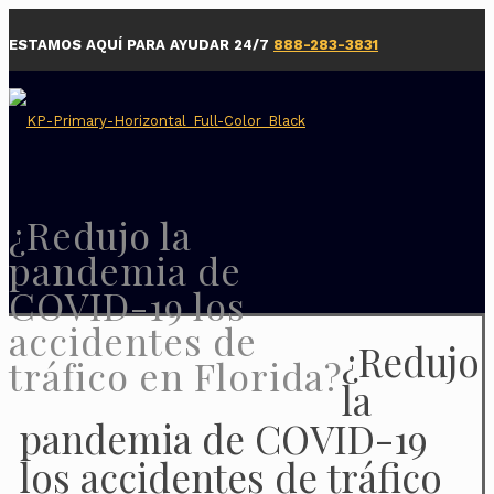
ESTAMOS AQUÍ PARA AYUDAR 24/7
888-283-3831
¿Redujo la
pandemia de
COVID-19 los
accidentes de
¿Redujo
tráfico en Florida?
la
pandemia de COVID-19
los accidentes de tráfico