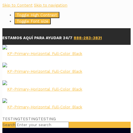
Skip to Content
Skip to navigation
Toggle High Contrast
Toggle Font size
ESTAMOS AQUÍ PARA AYUDAR 24/7
888-283-3831
TESTINGTESTINGTESTING
Search