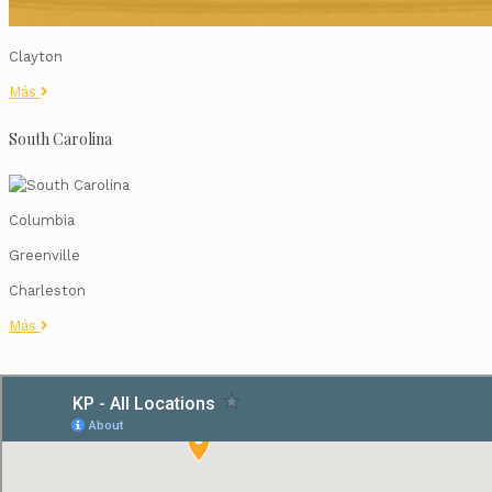
Clayton
Más
South Carolina
Columbia
Greenville
Charleston
Más