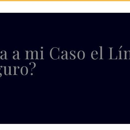
 a mi Caso el Lím
guro?