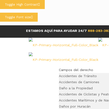
Skip
Skip
Toggle High Contrast
to
to
Content
navigation
Toggle Font size
ESTAMOS AQUÍ PARA AYUDAR 24/7
888-283-38
Campos del derecho
Accidentes de Tránsito
Accidentes de Camiones
Daño a la Propiedad
Accidentes de Ciclistas y Pea
Accidentes Marítimos y de Na
Daños por Huracán