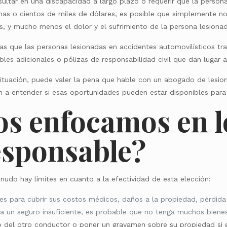
sultar en una discapacidad a largo plazo o requerir que la person
s o cientos de miles de dólares, es posible que simplemente no 
s, y mucho menos el dolor y el sufrimiento de la persona lesiona
las que las personas lesionadas en accidentes automovilísticos t
les adicionales o pólizas de responsabilidad civil que dan lugar 
situación, puede valer la pena que hable con un abogado de lesion
n a entender si esas oportunidades pueden estar disponibles para
nos enfocamos en l
esponsable?
udo hay límites en cuanto a la efectividad de esta elección:
es para cubrir sus costos médicos, daños a la propiedad, pérdida 
ía un seguro insuficiente, es probable que no tenga muchos biene
o del otro conductor o poner un gravamen sobre su propiedad si g