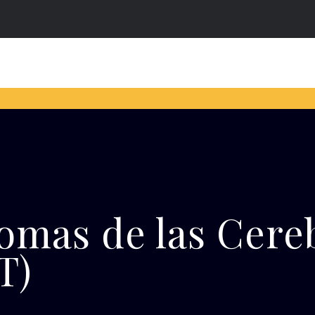
omas de las Cere
T)