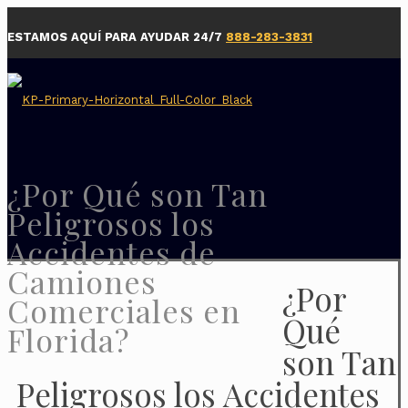
ESTAMOS AQUÍ PARA AYUDAR 24/7
888-283-3831
¿Por Qué son Tan
Peligrosos los
Accidentes de
Camiones
¿Por
Comerciales en
Qué
Florida?
son Tan
Peligrosos los Accidentes