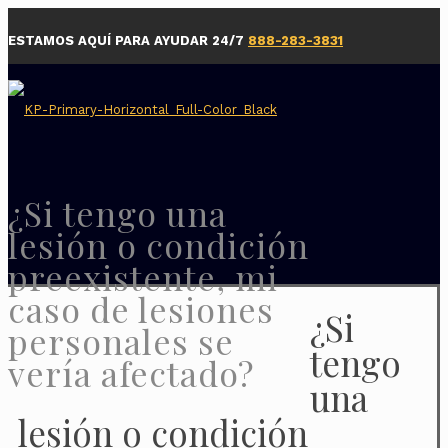
ESTAMOS AQUÍ PARA AYUDAR 24/7
888-283-3831
¿Si tengo una
lesión o condición
preexistente, mi
caso de lesiones
¿Si
personales se
tengo
vería afectado?
una
lesión o condición