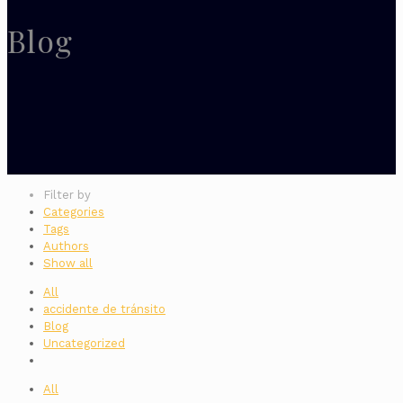
Blog
Filter by
Categories
Tags
Authors
Show all
All
accidente de tránsito
Blog
Uncategorized
All