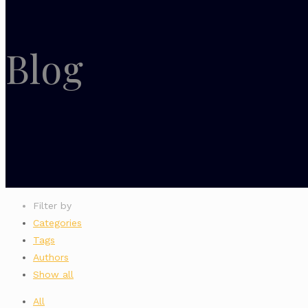
Blog
Filter by
Categories
Tags
Authors
Show all
All