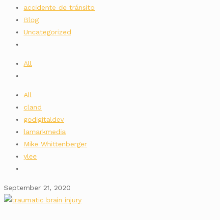
accidente de tránsito
Blog
Uncategorized
All
All
cland
godigitaldev
lamarkmedia
Mike Whittenberger
ylee
September 21, 2020